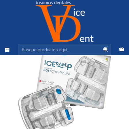
Ventas +56944575313
Inicio
ORTODONCIA
CASO BRACKT POLY ZAFIRO ICERAM-P POLICRISTALINO
ORTHOMETRIC