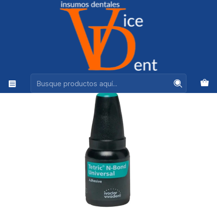
Ventas +56944575313
Inicio
ADHESION Y RESTAURACION
TETRIC N-BOND UNIVERSAL