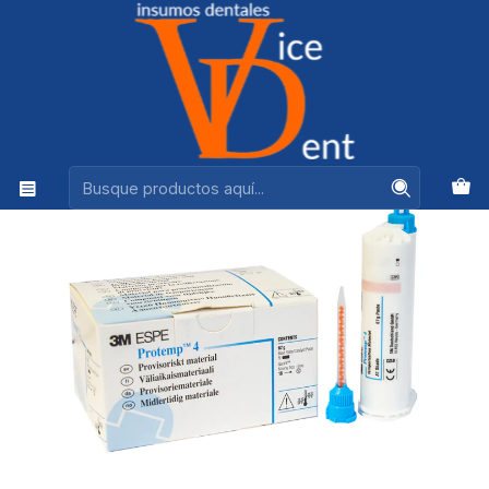
Ventas +56944575313
Inicio
OPERATORIA Y ESTETICA
PROTEMP 3M A3