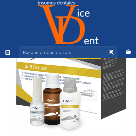
Ventas +56944575313
Inicio
IMPRESION Y REHABILITACION
SOFT REBASE RESINA ACRILICA