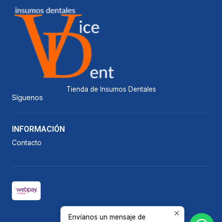
Tienda de Insumos Dentales
Síguenos
INFORMACIÓN
Contacto
Envíanos un mensaje de
2026 Vicedent.