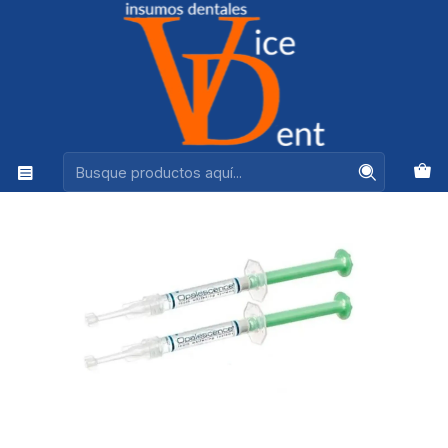
Ventas +56944575313
Inicio
BLANQUEAMIENTOS
BLANQUEAMIENTO OPALESCENCE 2 JERINGAS MENTA 15%