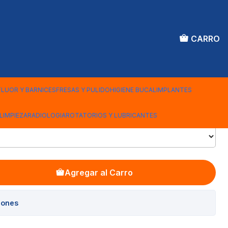
CARRO
AS DESECHABLES 125
FLUOR Y BARNICES
FRESAS Y PULIDO
HIGIENE BUCAL
IMPLANTES
LIMPIEZA
RADIOLOGIA
ROTATORIOS Y LUBRICANTES
Agregar al Carro
iones