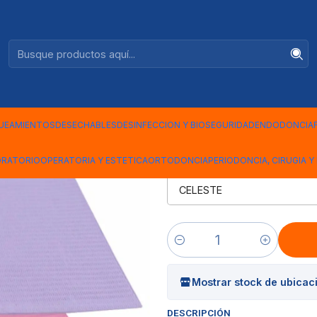
Ventas +56944575313
|
SERVILLET
UNDS
UEAMIENTOS
DESECHABLES
DESINFECCION Y BIOSEGURIDAD
ENDODONCIA
ORATORIO
OPERATORIA Y ESTETICA
ORTODONCIA
PERIODONCIA, CIRUGIA Y 
SERV
Cantidad
Mostrar stock de ubicac
DESCRIPCIÓN