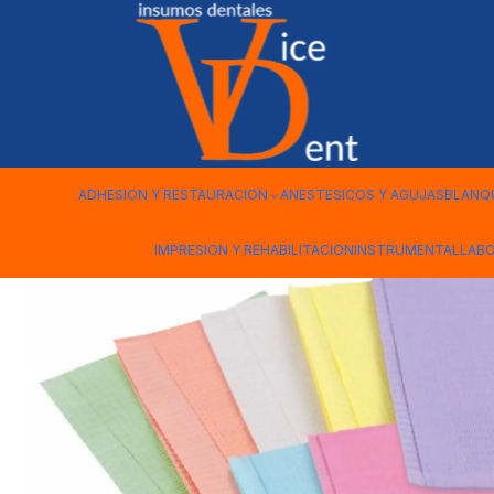
Inicio
DESECHABLES
SERVILLETAS DESECHABLES 125 UNDS
ADHESION Y RESTAURACION
ANESTESICOS Y AGUJAS
BLANQ
IMPRESION Y REHABILITACION
INSTRUMENTAL
LAB