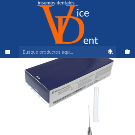
Ventas +56944575313
Inicio
ANESTESICOS Y AGUJAS
AGUJA DESECHABLE 21 G 1/2 CAJA 100 UNDS