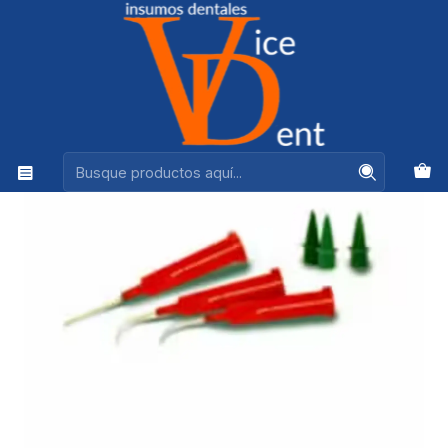
Ventas +56944575313
Inicio
OPERATORIA Y ESTETICA
PUNTAS ACCUDOSE BOLSA DE 20 UNDS