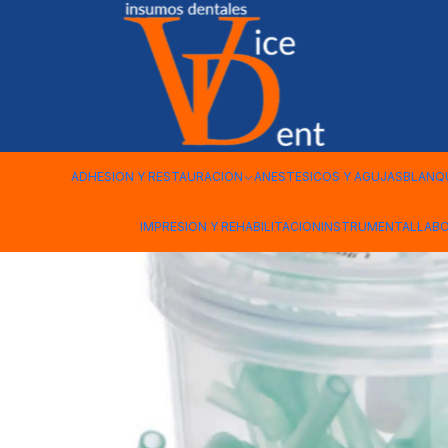
Inicio
ENDODONCIA
PUNTAS SURGITIP 20 UNDS
ADHESION Y RESTAURACION
ANESTESICOS Y AGUJAS
BLANQ
IMPRESION Y REHABILITACION
INSTRUMENTAL
LAB