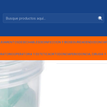
Ventas +56944575313
|
PUNTAS SU
UEAMIENTOS
DESECHABLES
DESINFECCION Y BIOSEGURIDAD
ENDODONCIA
Mostrar stock de ubicac
ORATORIO
OPERATORIA Y ESTETICA
ORTODONCIA
PERIODONCIA, CIRUGIA Y 
COMPARTIR ESTE PRODUCTO