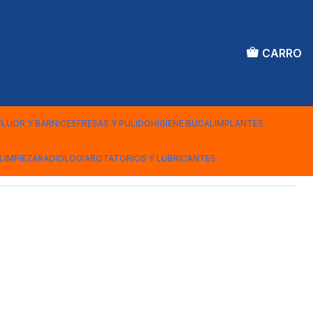
CARRO
RGITIP 20 UNDS
FLUOR Y BARNICES
FRESAS Y PULIDO
HIGIENE BUCAL
IMPLANTES
iones
LIMPIEZA
RADIOLOGIA
ROTATORIOS Y LUBRICANTES