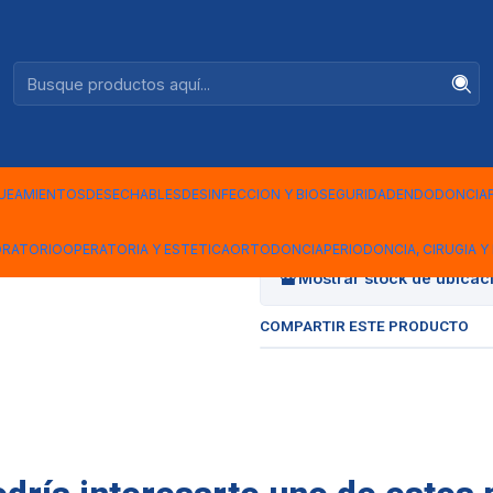
Ventas +56944575313
|
SEPARADOR
UEAMIENTOS
DESECHABLES
DESINFECCION Y BIOSEGURIDAD
ENDODONCIA
Cantidad
ORATORIO
OPERATORIA Y ESTETICA
ORTODONCIA
PERIODONCIA, CIRUGIA Y 
Mostrar stock de ubicac
COMPARTIR ESTE PRODUCTO