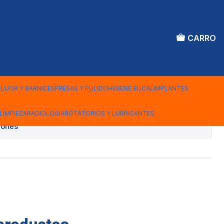
CARRO
 FARABEUF X2
FLUOR Y BARNICES
FRESAS Y PULIDO
HIGIENE BUCAL
IMPLANTES
Agregar al Carro
LIMPIEZA
RADIOLOGIA
ROTATORIOS Y LUBRICANTES
iones