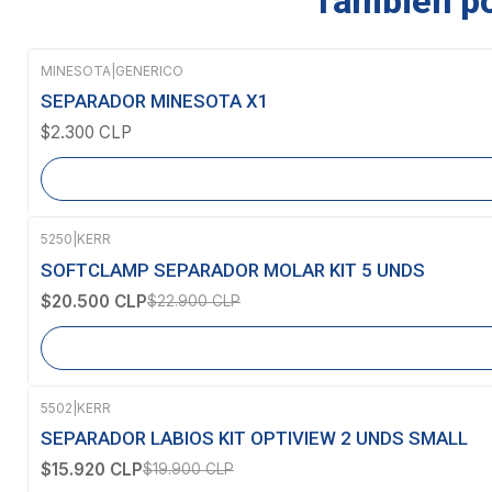
También pod
MINESOTA
|
GENERICO
Agotado
SEPARADOR MINESOTA X1
$2.300 CLP
5250
|
KERR
-10%
OFF
SOFTCLAMP SEPARADOR MOLAR KIT 5 UNDS
Agotado
$20.500 CLP
$22.900 CLP
5502
|
KERR
-20%
OFF
SEPARADOR LABIOS KIT OPTIVIEW 2 UNDS SMALL
$15.920 CLP
$19.900 CLP