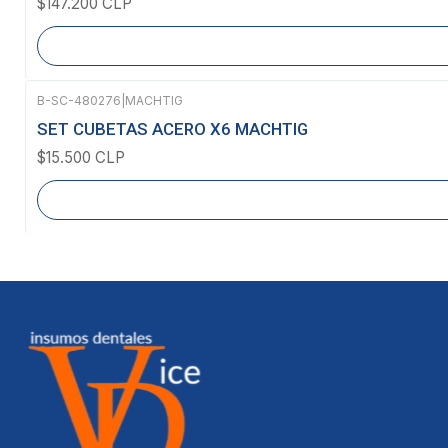
$147.200 CLP
B-SC-480276
|
MACHTIG
Agotado
SET CUBETAS ACERO X6 MACHTIG
$15.500 CLP