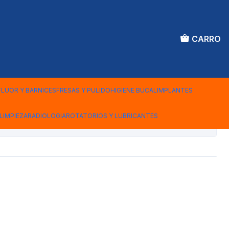
CARRO
 LABIOS KIT
2 UNDS ESTANDAR
FLUOR Y BARNICES
FRESAS Y PULIDO
HIGIENE BUCAL
IMPLANTES
LIMPIEZA
RADIOLOGIA
ROTATORIOS Y LUBRICANTES
iones