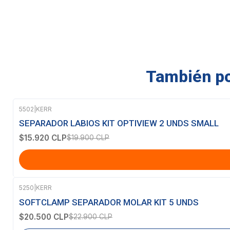
También pod
5502
|
KERR
-20%
OFF
SEPARADOR LABIOS KIT OPTIVIEW 2 UNDS SMALL
$15.920 CLP
$19.900 CLP
5250
|
KERR
-10%
OFF
SOFTCLAMP SEPARADOR MOLAR KIT 5 UNDS
Agotado
$20.500 CLP
$22.900 CLP