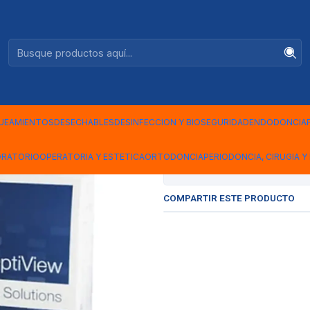
Ventas +56944575313
NDAR
|
SEPARADOR
OPTIVIEW 
UEAMIENTOS
DESECHABLES
DESINFECCION Y BIOSEGURIDAD
ENDODONCIA
ORATORIO
OPERATORIA Y ESTETICA
ORTODONCIA
PERIODONCIA, CIRUGIA Y 
Mostrar stock de ubicac
COMPARTIR ESTE PRODUCTO