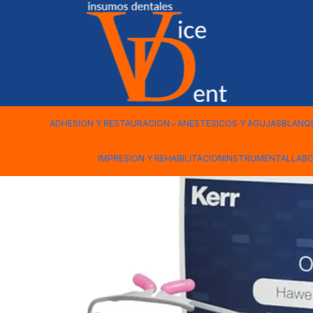
Inicio
kerr
SEPARADOR LABIOS KIT OPTIVIEW 2 UNDS ESTA
ADHESION Y RESTAURACION
ANESTESICOS Y AGUJAS
BLANQ
IMPRESION Y REHABILITACION
INSTRUMENTAL
LAB