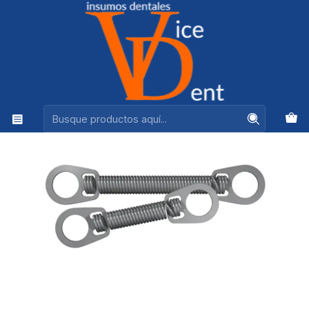
Ventas +56944575313
Inicio
ORTODONCIA
RESORTE CERRADO ORTODONCIA