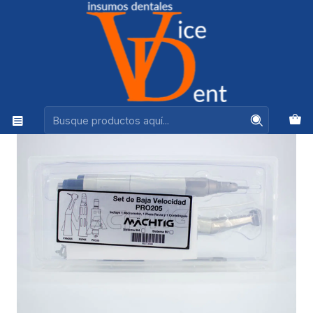
Ventas +56944575313
Inicio
ROTATORIOS Y LUBRICANTES
SET DE BAJA VEL MACHTIG