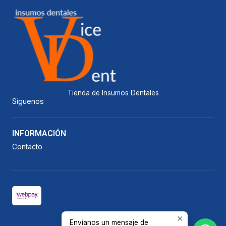
Tienda de Insumos Dentales
Síguenos
INFORMACIÓN
Contacto
Envíanos un mensaje de
2026 Vicedent.