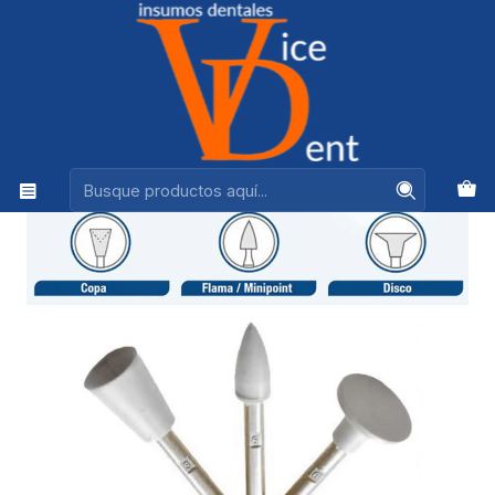
Ventas +56944575313
Inicio
kerr
Puntas Pulido Resina Identoflex Pulido Disco 1 unid