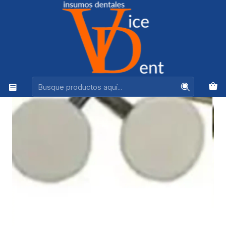
Ventas +56944575313
Inicio
kerr
Puntas Pulido Resina Identoflex Pre Pulido Disco 1 unid