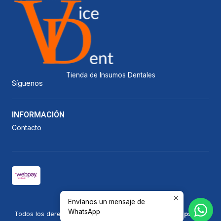
Tienda de Insumos Dentales
Síguenos
INFORMACIÓN
Contacto
Envíanos un mensaje de
2026 Vicedent.
WhatsApp
Todos los derechos reservados.
Desarrollado por Jumpseller
.