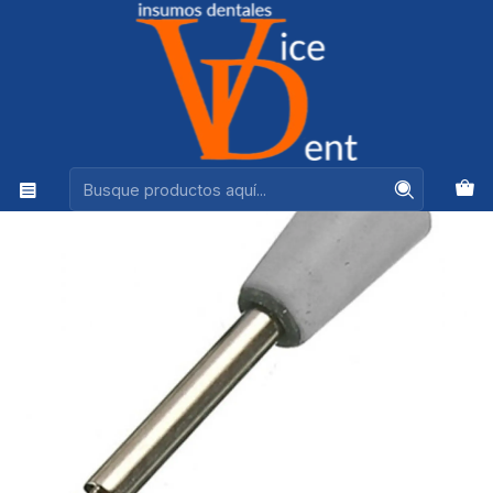
Ventas +56944575313
Inicio
kerr
Puntas Pulido Resina Identoflex Pulido Copa 1 unid