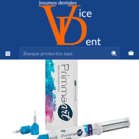
Ventas +56944575313
Inicio
ADHESION Y RESTAURACION
PRIMMA ART RESINA BISACRILICA 7 GR