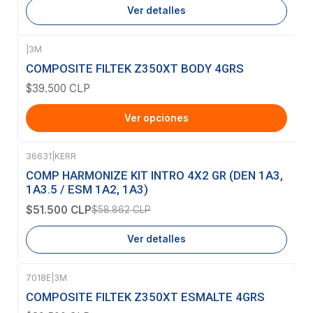
Ver detalles
|
3M
COMPOSITE FILTEK Z350XT BODY 4GRS
$39.500 CLP
Ver opciones
36631
|
KERR
-13%
OFF
COMP HARMONIZE KIT INTRO 4X2 GR (DEN 1A3,
Agotado
1A3.5 / ESM 1A2, 1A3)
$51.500 CLP
$58.862 CLP
Ver detalles
7018E
|
3M
Agotado
COMPOSITE FILTEK Z350XT ESMALTE 4GRS