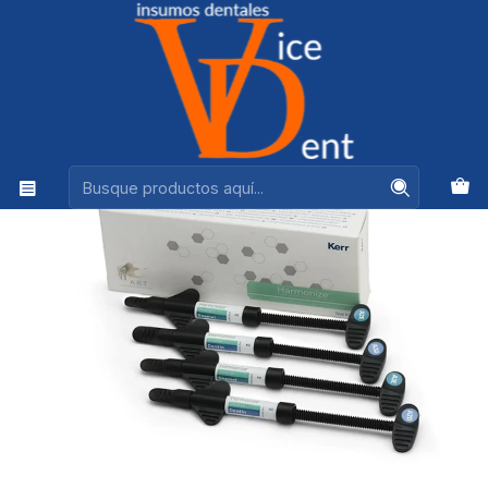
Ventas +56944575313
Inicio
ADHESION Y RESTAURACION
COMP HARMONIZE KIT INTRO 4X2 GR (Den 1A3, 1A3.5 / Esm
1A2, 1A3)