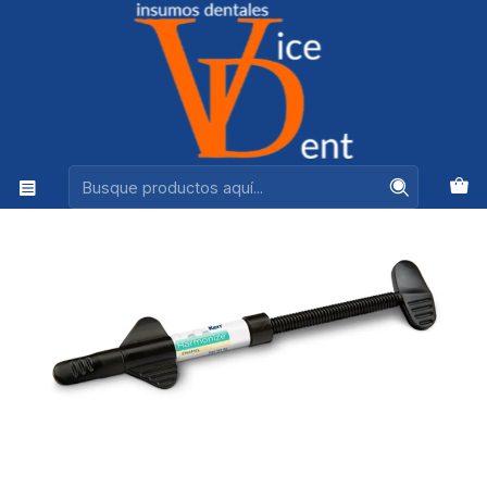
Ventas +56944575313
Inicio
ADHESION Y RESTAURACION
COMPOSITE HARMONIZE TRANSLUCIDO KERR