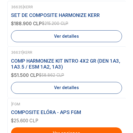
36635
|
KERR
-12%
OFF
SET DE COMPOSITE HARMONIZE KERR
Agotado
$188.900 CLP
$215.200 CLP
Ver detalles
36631
|
KERR
-13%
OFF
COMP HARMONIZE KIT INTRO 4X2 GR (DEN 1A3,
Agotado
1A3.5 / ESM 1A2, 1A3)
$51.500 CLP
$58.862 CLP
Ver detalles
|
FGM
COMPOSITE ELÓRA - APS FGM
$25.600 CLP