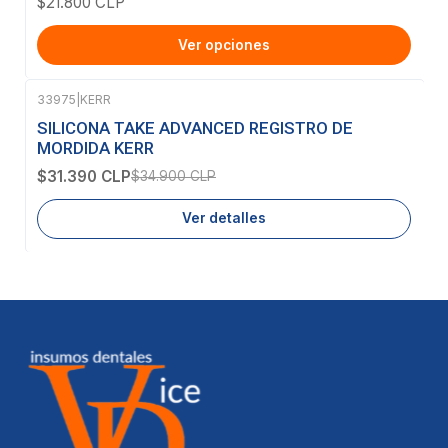
$21.800 CLP
Ver opciones
33975
|
KERR
-10%
OFF
SILICONA TAKE ADVANCED REGISTRO DE
Agotado
MORDIDA KERR
$31.390 CLP
$34.900 CLP
Ver detalles