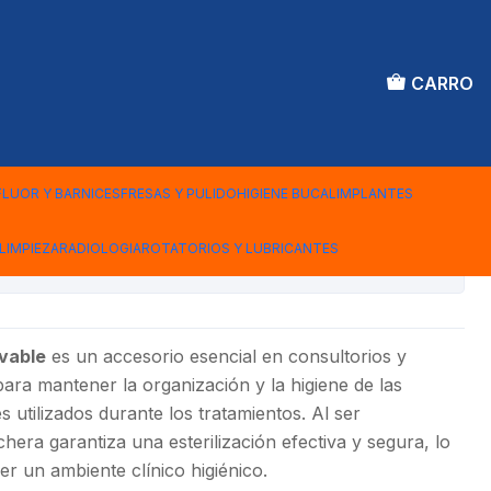
CARRO
HERA SILICONA
LE
FLUOR Y BARNICES
FRESAS Y PULIDO
HIGIENE BUCAL
IMPLANTES
LIMPIEZA
RADIOLOGIA
ROTATORIOS Y LUBRICANTES
iones
vable
es un accesorio esencial en consultorios y
para mantener la organización y la higiene de las
 utilizados durante los tratamientos. Al ser
hera garantiza una esterilización efectiva y segura, lo
er un ambiente clínico higiénico.