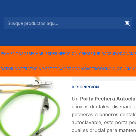
Ventas +56944575313
BLE
|
PORTA PEC
AUTOCLAB
UEAMIENTOS
DESECHABLES
DESINFECCION Y BIOSEGURIDAD
ENDODONCIA
ORATORIO
OPERATORIA Y ESTETICA
ORTODONCIA
PERIODONCIA, CIRUGIA Y 
Mostrar stock de ubicac
DESCRIPCIÓN
Un
Porta Pechera Autocla
clínicas dentales, diseñado 
pecheras o baberos dentales
autoclavable, este porta pec
cual es crucial para manten