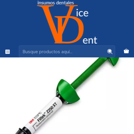
Ventas +56944575313
Inicio
ADHESION Y RESTAURACION
COMPOSITE FILTEK Z250XT 4GRS