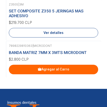
Z350S
|
3M
Agotado
SET COMPOSITE Z350 5 JERINGAS MAS
ADHESIVO
$219.700 CLP
Ver detalles
7898229810363
|
MICRODONT
BANDA MATRIZ 7MM X 3MTS MICRODONT
$2.800 CLP
Agregar al Carro