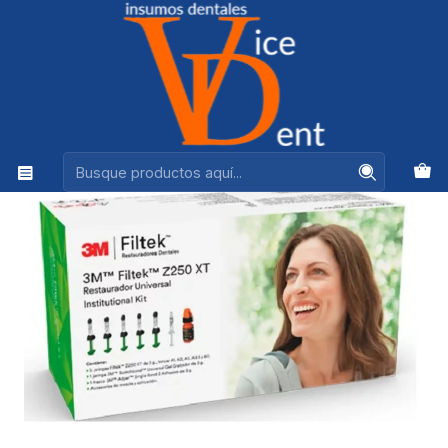
Ventas +56944575313
Inicio
ADHESION Y RESTAURACION
SET COMPOSITE Z250 5 JER. 1 ADHESIVO ACIDO ACC