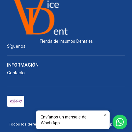
Tienda de Insumos Dentales
Síguenos
INFORMACIÓN
Contacto
Envíanos un mensaje de
2026 Vicedent.
WhatsApp
Todos los derechos reservados.
Desarrollado por Jumpseller
.