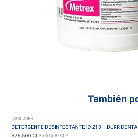
También pod
ID213
|
DURR
-8%
OFF
DETERGENTE DESINFECTANTE ID 213 – DURR DENTA
Agotado
$79.500 CLP
$86.500 CLP