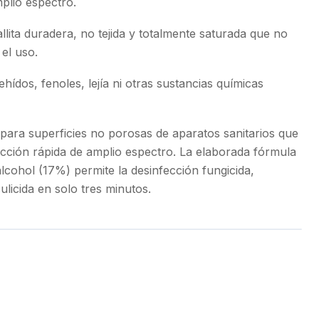
mplio espectro.
lita duradera, no tejida y totalmente saturada que no
 el uso.
ídos, fenoles, lejía ni otras sustancias químicas
ara superficies no porosas de aparatos sanitarios que
ección rápida de amplio espectro. La elaborada fórmula
lcohol (17%) permite la desinfección fungicida,
culicida en solo tres minutos.