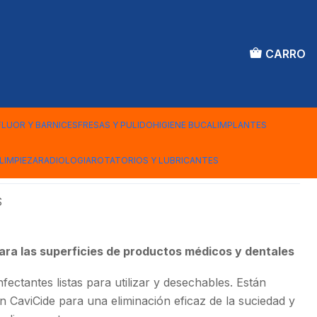
CARRO
 TARRO 160 TOALLAS
FLUOR Y BARNICES
FRESAS Y PULIDO
HIGIENE BUCAL
IMPLANTES
iones
LIMPIEZA
RADIOLOGIA
ROTATORIOS Y LUBRICANTES
S
para las superficies de productos médicos y dentales
nfectantes listas para utilizar y desechables. Están
n CaviCide para una eliminación eficaz de la suciedad y