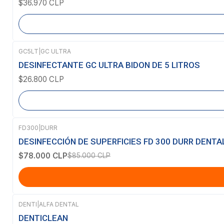
$36.970 CLP
GC5LT
|
GC ULTRA
Agotado
DESINFECTANTE GC ULTRA BIDON DE 5 LITROS
$26.800 CLP
FD300
|
DURR
-8%
OFF
DESINFECCIÓN DE SUPERFICIES FD 300 DURR DENTA
$78.000 CLP
$85.000 CLP
DENTI
|
ALFA DENTAL
DENTICLEAN