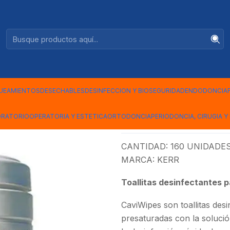
Ventas +56944575313
60 TOALLAS
|
CAVIWIPES
UEAMIENTOS
DESECHABLES
DESINFECCION Y BIOSEGURIDAD
ENDODONCIA
Mostrar stock de ubicac
ORATORIO
OPERATORIA Y ESTETICA
ORTODONCIA
PERIODONCIA, CIRUGIA Y 
DESCRIPCIÓN
CANTIDAD: 160 UNIDADE
MARCA: KERR
Toallitas desinfectantes 
CaviWipes son toallitas desi
presaturadas con la solució