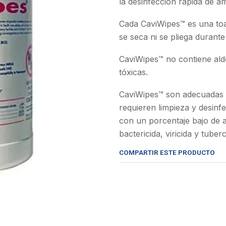
la desinfección rápida de a
Cada CaviWipes™ es una toal
se seca ni se pliega durante
CaviWipes™ no contiene aldeh
tóxicas.
CaviWipes™ son adecuadas p
requieren limpieza y desinf
con un porcentaje bajo de a
bactericida, viricida y tuber
COMPARTIR ESTE PRODUCTO