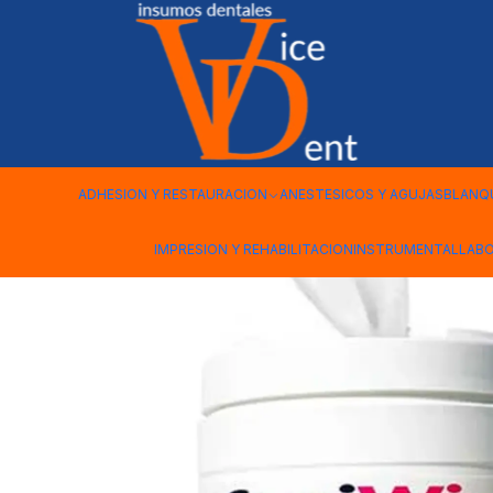
Inicio
DESINFECCION Y BIOSEGURIDAD
CAVIWIPES TARRO 1
ADHESION Y RESTAURACION
ANESTESICOS Y AGUJAS
BLANQ
IMPRESION Y REHABILITACION
INSTRUMENTAL
LAB