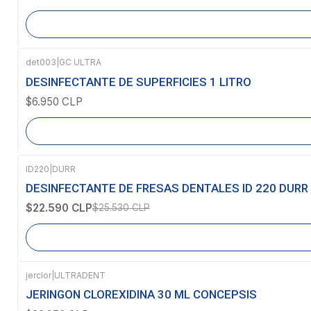
det003
|
GC ULTRA
Agotado
DESINFECTANTE DE SUPERFICIES 1 LITRO
$6.950 CLP
ID220
|
DURR
-12%
OFF
DESINFECTANTE DE FRESAS DENTALES ID 220 DURR
Agotado
$22.590 CLP
$25.530 CLP
jerclor
|
ULTRADENT
Agotado
JERINGON CLOREXIDINA 30 ML CONCEPSIS