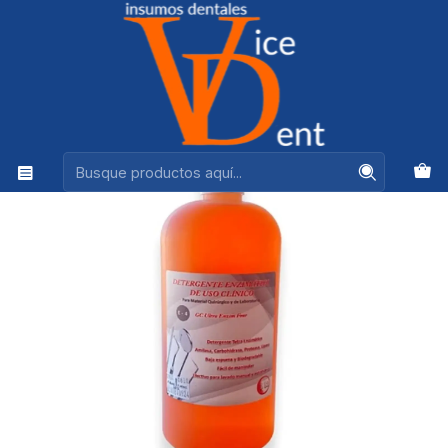
Ventas +56944575313
Inicio
DESINFECCION Y BIOSEGURIDAD
DETERGENTE ENZIMATICO 1 LITRO ENVASE ECONÓMICO