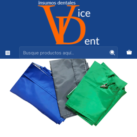
Ventas +56944575313
Inicio
DESECHABLES
PECHERA DE TELA PARA PACIENTE