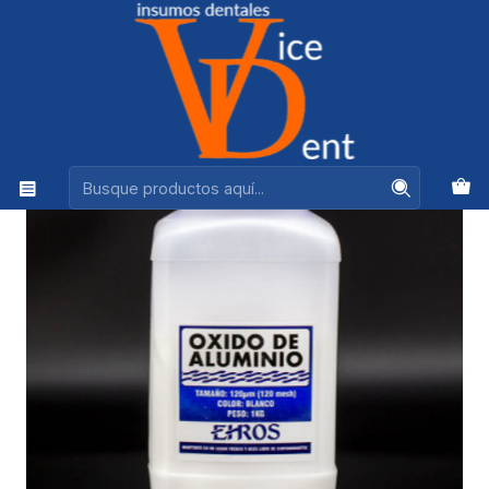
Ventas +56944575313
Inicio
LABORATORIO
OXIDO DE ALUMINIO EHROS 1K