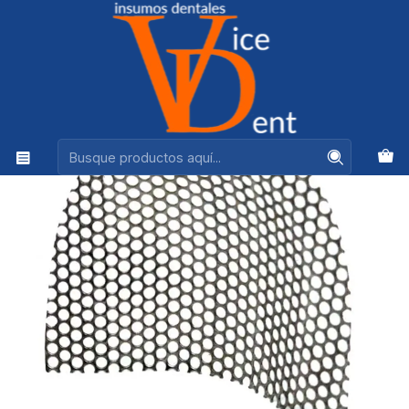
Ventas +56944575313
Inicio
LABORATORIO
MALLA PALATINA