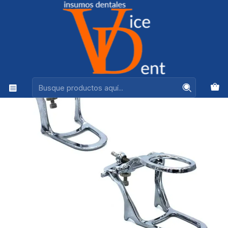
Ventas +56944575313
Inicio
LABORATORIO
OCLUSORES METALICOS MEDIANO