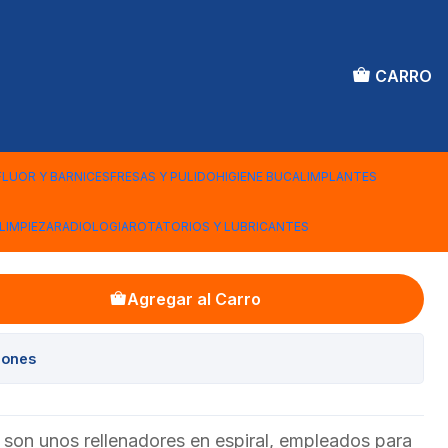
CARRO
AILLEFER
FLUOR Y BARNICES
FRESAS Y PULIDO
HIGIENE BUCAL
IMPLANTES
LIMPIEZA
RADIOLOGIA
ROTATORIOS Y LUBRICANTES
Agregar al Carro
iones
son unos rellenadores en espiral, empleados para