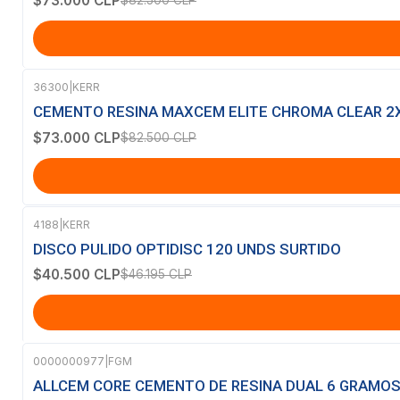
$73.000 CLP
$82.500 CLP
36300
|
KERR
-12%
OFF
CEMENTO RESINA MAXCEM ELITE CHROMA CLEAR 2
$73.000 CLP
$82.500 CLP
4188
|
KERR
-12%
OFF
DISCO PULIDO OPTIDISC 120 UNDS SURTIDO
$40.500 CLP
$46.195 CLP
0000000977
|
FGM
ALLCEM CORE CEMENTO DE RESINA DUAL 6 GRAMO