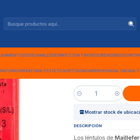
Ventas +56944575313
|
LENTULO M
UEAMIENTOS
DESECHABLES
DESINFECCION Y BIOSEGURIDAD
ENDODONCIA
LENTULO
ORATORIO
OPERATORIA Y ESTETICA
ORTODONCIA
PERIODONCIA, CIRUGIA Y 
Cantidad
Mostrar stock de ubicac
DESCRIPCIÓN
Los léntulos de
Maillefer