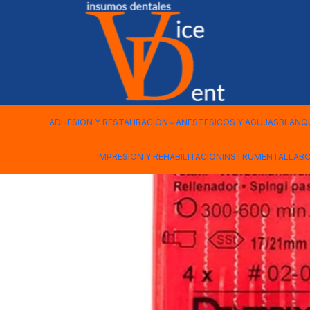
Inicio
ENDODONCIA
LENTULO MAILLEFER
ADHESION Y RESTAURACION
ANESTESICOS Y AGUJAS
BLANQ
IMPRESION Y REHABILITACION
INSTRUMENTAL
LAB