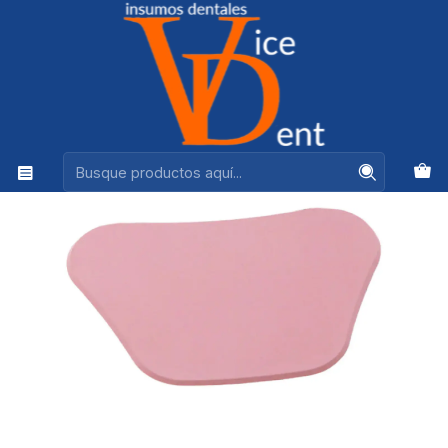
Ventas +56944575313
Inicio
LABORATORIO
LACA BASE UNIDAD