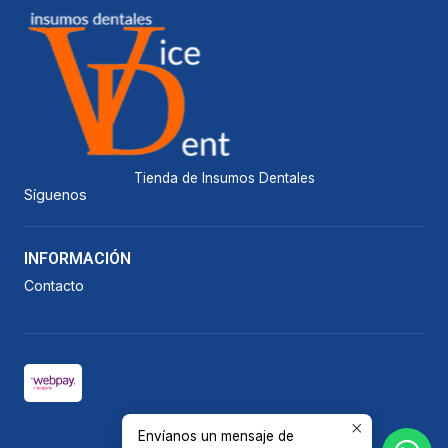
Tienda de Insumos Dentales
Síguenos
INFORMACIÓN
Contacto
Envíanos un mensaje de
2026 Vicedent.