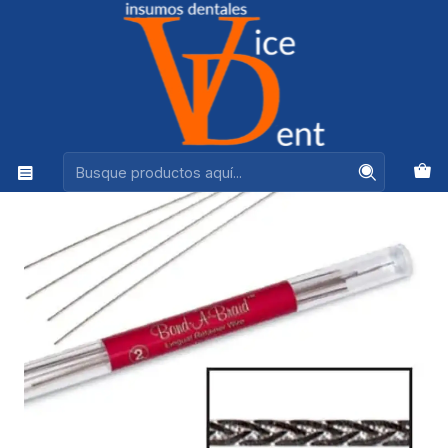
Ventas +56944575313
Inicio
ORTODONCIA
ALAMBRE TRENZADO PARA RETENEDOR BOND A BRAID