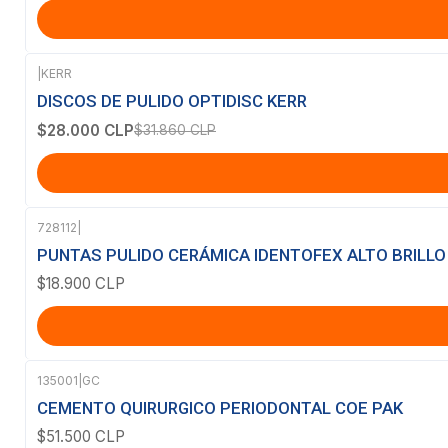
|
KERR
-12%
OFF
DISCOS DE PULIDO OPTIDISC KERR
$28.000 CLP
$31.860 CLP
728112
|
PUNTAS PULIDO CERÁMICA IDENTOFEX ALTO BRILLO
$18.900 CLP
135001
|
GC
Agotado
CEMENTO QUIRURGICO PERIODONTAL COE PAK
$51.500 CLP