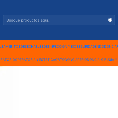
Ventas +56944575313
|
DIAGLOSS 
UEAMIENTOS
DESECHABLES
DESINFECCION Y BIOSEGURIDAD
ENDODONCIA
Mostrar stock de ubicac
ORATORIO
OPERATORIA Y ESTETICA
ORTODONCIA
PERIODONCIA, CIRUGIA Y 
COMPARTIR ESTE PRODUCTO