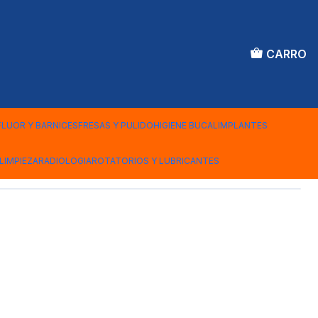
CARRO
X1 ALTO BRILLO
FLUOR Y BARNICES
FRESAS Y PULIDO
HIGIENE BUCAL
IMPLANTES
iones
LIMPIEZA
RADIOLOGIA
ROTATORIOS Y LUBRICANTES