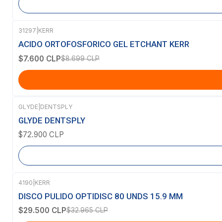
31297
|
KERR
-13%
OFF
ACIDO ORTOFOSFORICO GEL ETCHANT KERR
$7.600 CLP
$8.699 CLP
GLYDE
|
DENTSPLY
Agotado
GLYDE DENTSPLY
$72.900 CLP
4190
|
KERR
-11%
OFF
DISCO PULIDO OPTIDISC 80 UNDS 15.9 MM
$29.500 CLP
$32.965 CLP