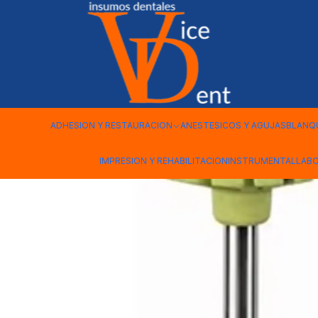
Inicio
FRESAS Y PULIDO
DIAGLOSS X1 ALTO BRILLO
ADHESION Y RESTAURACION
ANESTESICOS Y AGUJAS
BLANQ
IMPRESION Y REHABILITACION
INSTRUMENTAL
LAB