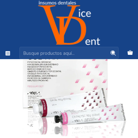
Ventas +56944575313
Inicio
PERIODONCIA, CIRUGIA Y LIMPIEZA
CEMENTO QUIRURGICO PERIODONTAL COE PAK