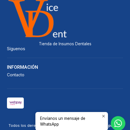
Tienda de Insumos Dentales
Síguenos
INFORMACIÓN
Contacto
Envíanos un mensaje de
2026 Vicedent.
WhatsApp
Todos los derechos reservados.
Desarrollado por Jumpseller
.