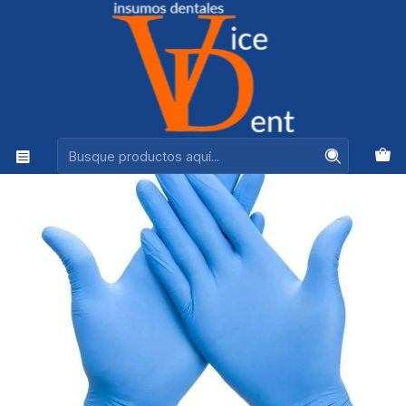
Ventas +56944575313
Inicio
DESECHABLES
GUANTES NITRILO TALLA XS