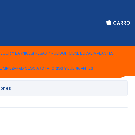
CARRO
STERILES POR UNIDAD
FLUOR Y BARNICES
FRESAS Y PULIDO
HIGIENE BUCAL
IMPLANTES
LIMPIEZA
RADIOLOGIA
ROTATORIOS Y LUBRICANTES
Agregar al Carro
iones