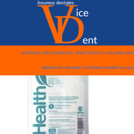
Inicio
DESECHABLES
GUANTES ESTERILES POR UNIDAD TALL
ADHESION Y RESTAURACION
ANESTESICOS Y AGUJAS
BLANQ
IMPRESION Y REHABILITACION
INSTRUMENTAL
LAB