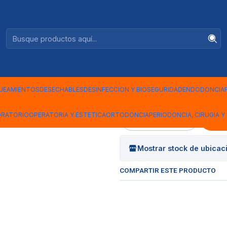
Ventas +56944575313
A 6.5
|
GUANTES E
TALLA 6.5
UEAMIENTOS
DESECHABLES
DESINFECCION Y BIOSEGURIDAD
ENDODONCIA
ORATORIO
OPERATORIA Y ESTETICA
ORTODONCIA
PERIODONCIA, CIRUGIA Y 
Cantidad
Mostrar stock de ubicac
COMPARTIR ESTE PRODUCTO