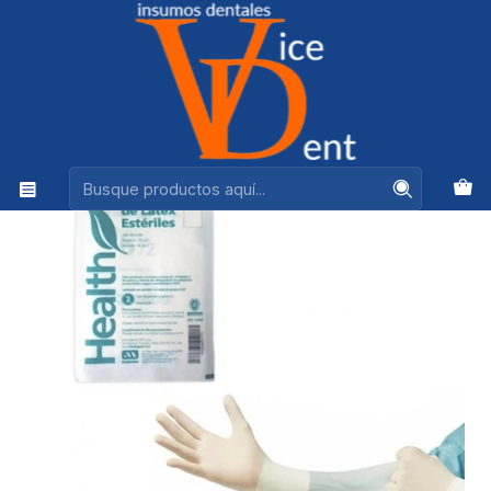
Ventas +56944575313
Inicio
DESECHABLES
GUANTES ESTERILES POR UNIDAD TALLA 8