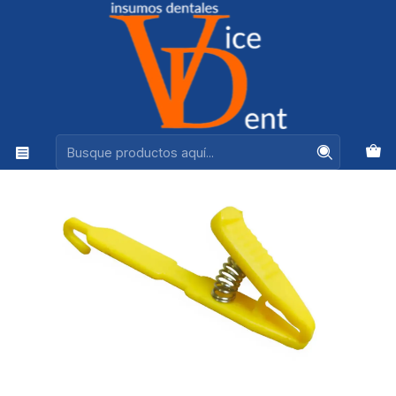
Ventas +56944575313
Inicio
RADIOLOGIA
GANCHO PLASTICO PARA RX