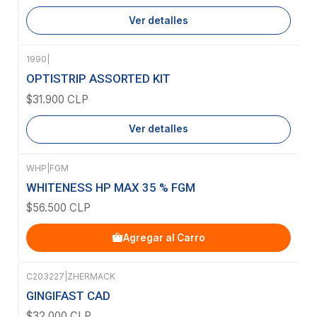
Ver detalles
1990
|
Agotado
OPTISTRIP ASSORTED KIT
$31.900 CLP
Ver detalles
WHP
|
FGM
WHITENESS HP MAX 35 % FGM
$56.500 CLP
Agregar al Carro
C203227
|
ZHERMACK
GINGIFAST CAD
$32.000 CLP