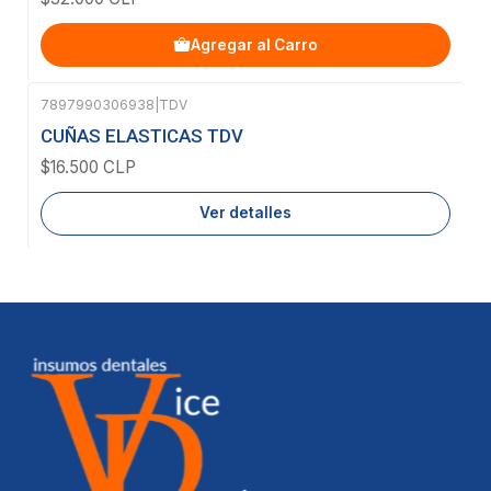
Agregar al Carro
7897990306938
|
TDV
Agotado
CUÑAS ELASTICAS TDV
$16.500 CLP
Ver detalles