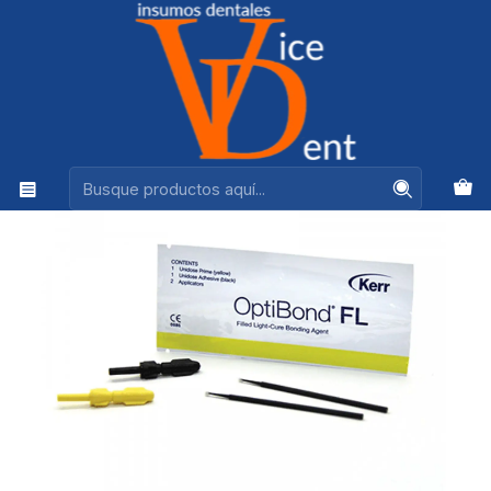
Ventas +56944575313
Inicio
ADHESION Y RESTAURACION
ADHESIVO OPTIBOND FL UNIDOSIS - KERR