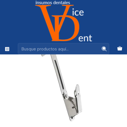
Ventas +56944575313
Inicio
RADIOLOGIA
GANCHO METALICO PARA RX