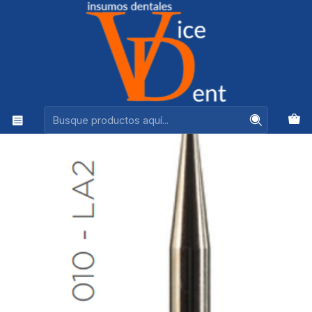
Ventas +56944575313
Inicio
kerr
FRESA CARBIDE B/V RED 010 LA2