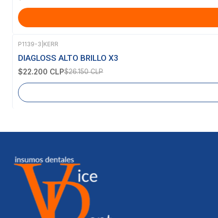
P1139-3
|
KERR
-15%
OFF
DIAGLOSS ALTO BRILLO X3
Agotado
$22.200 CLP
$26.150 CLP