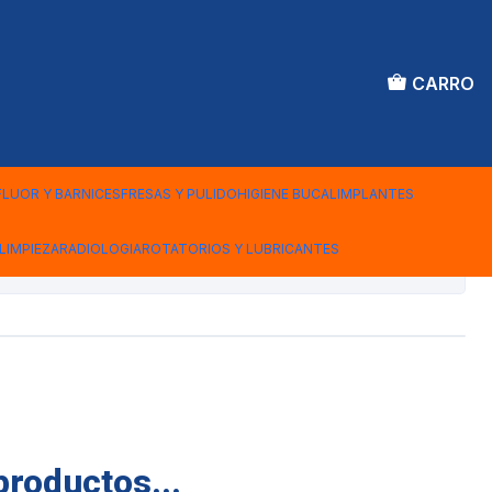
CARRO
PARA COMPOSITE
FLUOR Y BARNICES
FRESAS Y PULIDO
HIGIENE BUCAL
IMPLANTES
LIMPIEZA
RADIOLOGIA
ROTATORIOS Y LUBRICANTES
iones
productos...