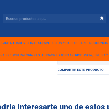
Ventas +56944575313
|
ESPATULA 
2PFW3
UEAMIENTOS
DESECHABLES
DESINFECCION Y BIOSEGURIDAD
ENDODONCIA
ORATORIO
OPERATORIA Y ESTETICA
ORTODONCIA
PERIODONCIA, CIRUGIA Y 
Mostrar stock de ubicac
COMPARTIR ESTE PRODUCTO
ría interesarte uno de estos 