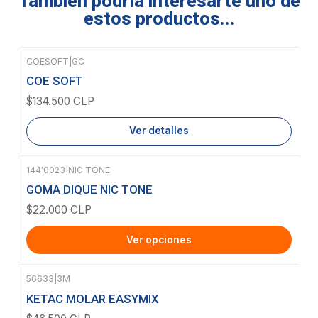
También podría interesarte uno de
estos productos...
COESOFT
|
GC
Agotado
COE SOFT
$134.500 CLP
Ver detalles
144'0023
|
NIC TONE
GOMA DIQUE NIC TONE
$22.000 CLP
Ver opciones
56633
|
3M
Agotado
KETAC MOLAR EASYMIX