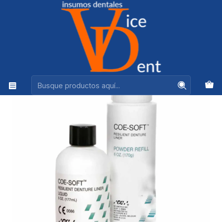
Ventas +56944575313
Inicio
IMPRESION Y REHABILITACION
COE SOFT REPOSICION