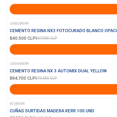
33652
|
KERR
-14%
OFF
CEMENTO RESINA NX3 FOTOCURADO BLANCO OPACO
$40.500 CLP
$47.066 CLP
33645
|
KERR
-8%
OFF
CEMENTO RESINA NX 3 AUTOMIX DUAL YELLOW
$64.700 CLP
$70.450 CLP
823
|
KERR
-20%
OFF
CUÑAS SURTIDAS MADERA KERR 100 UND