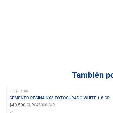
También pod
33649
|
KERR
-14%
OFF
CEMENTO RESINA NX3 FOTOCURADO WHITE 1.8 GR
Agotado
$40.500 CLP
$47.066 CLP