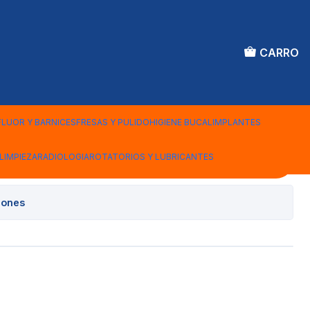
CARRO
ESINA NX3
O CLEAR 1.8 GR
FLUOR Y BARNICES
FRESAS Y PULIDO
HIGIENE BUCAL
IMPLANTES
LIMPIEZA
RADIOLOGIA
ROTATORIOS Y LUBRICANTES
Agregar al Carro
iones