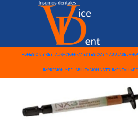
Inicio
kerr
CEMENTO RESINA NX3 FOTOCURADO CLEAR 1.8 
ADHESION Y RESTAURACION
ANESTESICOS Y AGUJAS
BLANQ
IMPRESION Y REHABILITACION
INSTRUMENTAL
LAB