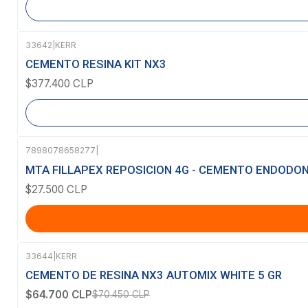
33642
|
KERR
Agotado
CEMENTO RESINA KIT NX3
$377.400 CLP
7898078658277
|
MTA FILLAPEX REPOSICION 4G - CEMENTO ENDODO
$27.500 CLP
33644
|
KERR
-8%
OFF
CEMENTO DE RESINA NX3 AUTOMIX WHITE 5 GR
$64.700 CLP
$70.450 CLP