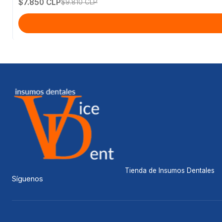
$7.850 CLP
$9.810 CLP
Tienda de Insumos Dentales
Síguenos