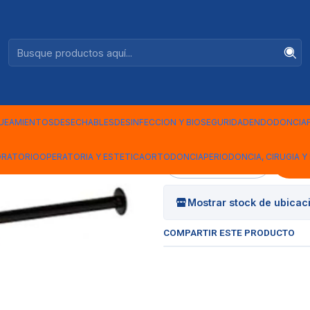
Ventas +56944575313
GR
|
CEMENTO R
FOTOCURAD
UEAMIENTOS
DESECHABLES
DESINFECCION Y BIOSEGURIDAD
ENDODONCIA
ORATORIO
OPERATORIA Y ESTETICA
ORTODONCIA
PERIODONCIA, CIRUGIA Y 
Cantidad
Mostrar stock de ubicac
COMPARTIR ESTE PRODUCTO