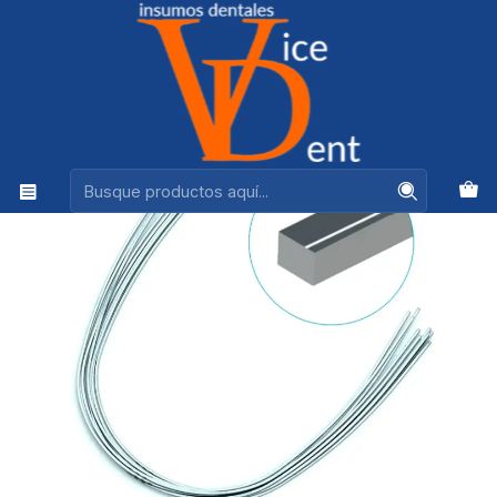
Ventas +56944575313
Inicio
ORTODONCIA
ARCO ORTODONCIA NITI RECTANGULAR