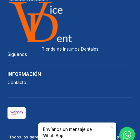
Tienda de Insumos Dentales
Síguenos
INFORMACIÓN
Contacto
Envíanos un mensaje de
2026 Vicedent.
WhatsApp
Todos los derechos reservados.
Desarrollado por Jumpseller
.