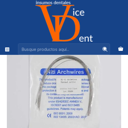
Ventas +56944575313
Inicio
ORTODONCIA
ARCO ORTODONCIA NITI THERMO