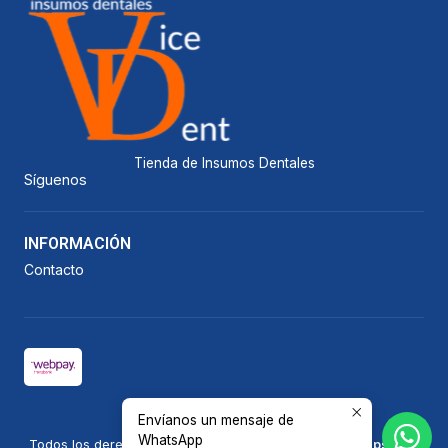
Tienda de Insumos Dentales
Síguenos
INFORMACIÓN
Contacto
Envíanos un mensaje de
2026 Vicedent.
WhatsApp
Todos los derechos reservados.
Desarrollado por Jumpseller
.