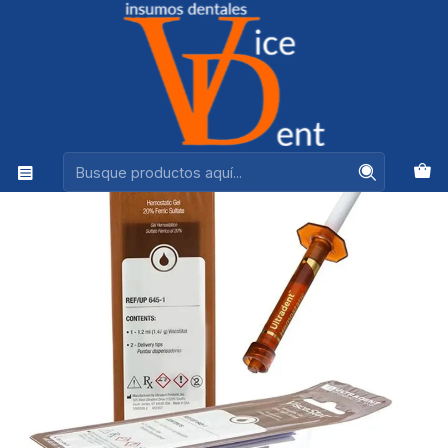
Ventas +56944575313
Inicio
OPERATORIA Y ESTETICA
VISCOSTAT SULFATO FERRICO JERINGA 1,2ML