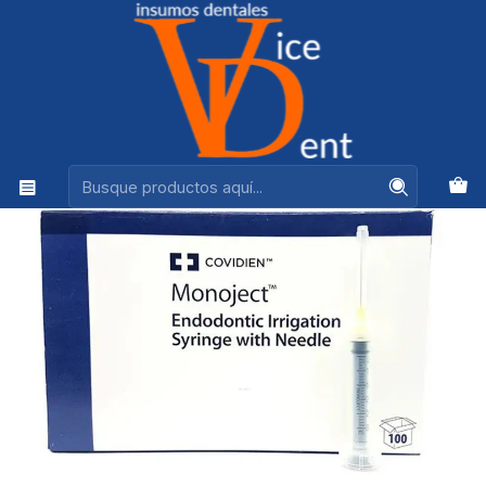
Ventas +56944575313
Inicio
ENDODONCIA
JERINGA ENDODONCIA MONOJECT X100 UND CAJA