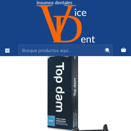
Ventas +56944575313
Inicio
BLANQUEAMIENTOS
TOP DAM BARRERA GINGIVAL FGM