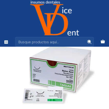
Ventas +56944575313
Inicio
PERIODONCIA, CIRUGIA Y LIMPIEZA
SUTURA NYLON MONOFILAMENTO CAJA 36 UNDS