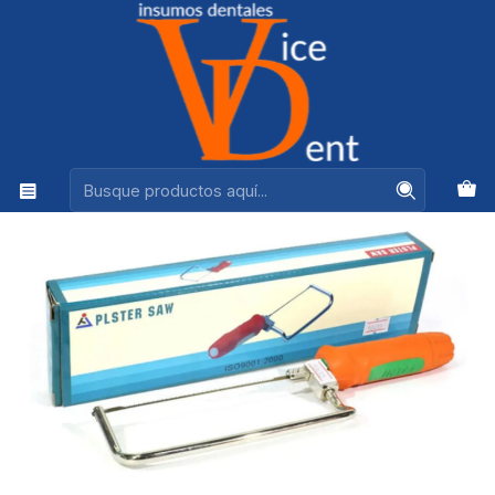
Ventas +56944575313
Inicio
LABORATORIO
MARCO SIERRA CON MANGO JT-32